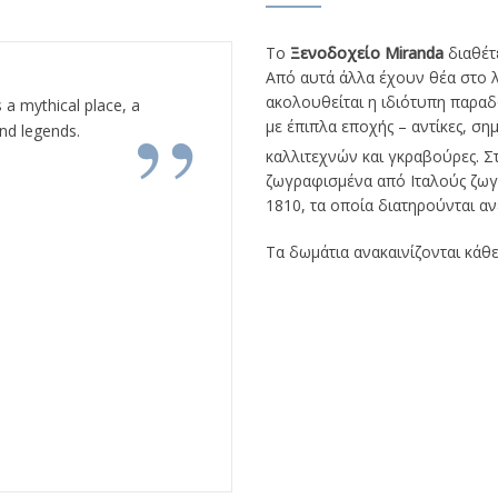
“
Το
Ξενοδοχείο Miranda
διαθέτε
Από αυτά άλλα έχουν θέα στο λ
”
ακολουθείται η ιδιότυπη παραδο
s a mythical place, a
The work and the
με έπιπλα εποχής – αντίκες, σ
and legends.
been recognized th
καλλιτεχνών και γκραβούρες. Σ
musical and liter
ζωγραφισμένα από Ιταλούς ζωγ
taking place in t
1810, τα οποία διατηρούνται α
their m
Τα δωμάτια ανακαινίζονται κάθε
Angelos Kotronis 