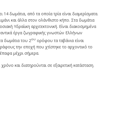
ι 14 δωμάτια, από τα οποία τρία είναι διαμερίσματα.
ιμάνι και άλλα στον ολάνθιστο κήπο. Στα δωμάτια
σιακή Υδραίικη αρχιτεκτονική. Είναι διακοσμημένα
 contribution of Miranda Sofianou has
ημαντικά έργα ζωγραφικής γνωστών Ελλήνων
e high quality of the cultural, artistic,
ου
τα δωμάτια του 2
ορόφου τα ταβάνια είναι
ary events that took place and are still
”
ράφους την εποχή που χτίστηκε το αρχοντικό το
he superb rooms of the hotel, have made
νέπαφα μέχρι σήμερα.
ark and left sweet memories.
 χρόνο και διατηρούνται σε εξαιρετική κατάσταση.
- Mayor of Hydra (February, 23, 2011)